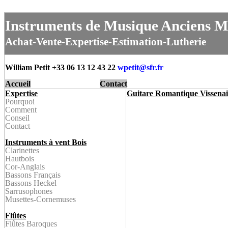
Instruments de Musique Anciens M
Achat-Vente-Expertise-Estimation-Lutherie
William Petit +33 06 13 12 43 22
wpetit@
sfr.fr
Accueil
Contact
Expertise
Guitare Romantique Vissenai
Pourquoi
Comment
Conseil
Contact
Instruments à vent Bois
Clarinette
s
Hautbois
Cor-Anglais
Bassons Français
Bassons Heckel
Sarrusophone
s
Musettes-
Cornemuses
Flûtes
Flûtes Baroque
s