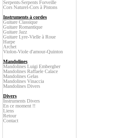
Serpent
s-Serpents Forveille
Cors Naturel
-Cors à Pistons
Instruments à cordes
Guitare Classique
Guitare Romantique
Guitare Jazz
Guitare Lyre-
Vielle à Roue
Harpe
Archet
Violon
-Viole d'amour-Quinton
Mandolines
Mandolines Luigi Embergher
Mandolines Raffaele Calace
Mandolines Gelas
Mandolines Vinaccia
Mandolines Divers
Divers
Instruments Divers
En ce
moment !!
Liens
Retour
Contact