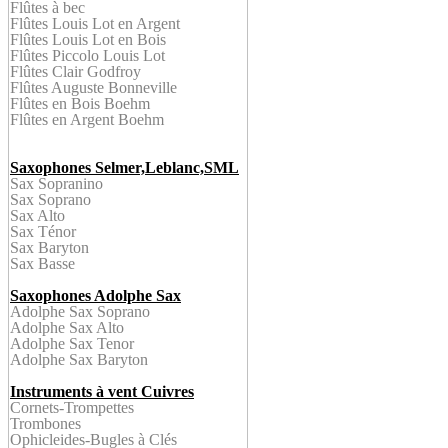
Flûtes à bec
Flûtes Louis Lot en
Argent
Flûtes
Louis Lot en Bois
Flûtes
Piccolo Louis Lot
Flûtes Clair Godfroy
Flûtes Auguste Bonneville
Flûtes en Bois
Boehm
Flûtes en Argent
Boehm
Saxophones Selmer,Leblanc,SML
Sax Sopranino
Sax Soprano
Sax Alto
Sax Ténor
Sax Baryton
Sax Bass
e
Saxophones Adolphe Sax
Adolphe Sax Soprano
Adolphe Sax Alto
Adolphe Sax Tenor
Adolphe Sax Baryton
Instruments à vent Cuivres
Cornet
s-
Trompettes
Trombone
s
Ophicleid
es-Bugles à Clés