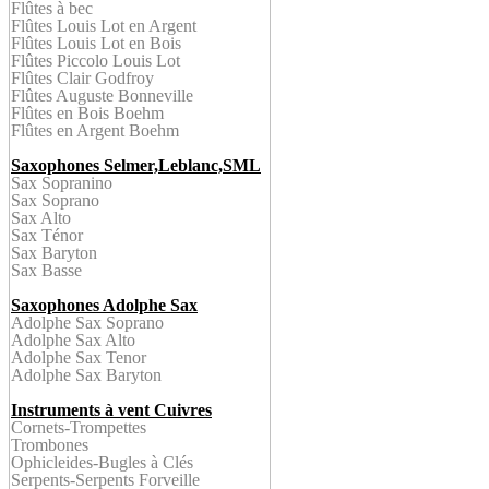
Flûtes à bec
Flûtes Louis Lot en
Argent
Flûtes
Louis Lot en Bois
Flûtes
Piccolo Louis Lot
Flûtes Clair Godfroy
Flûtes Auguste Bonneville
Flûtes en Bois
Boehm
Flûtes en Argent
Boehm
Saxophones Selmer,Leblanc,SML
Sax Sopranino
Sax Soprano
Sax Alto
Sax Ténor
Sax Baryton
Sax Bass
e
Saxophones Adolphe Sax
Adolphe Sax Soprano
Adolphe Sax Alto
Adolphe Sax Tenor
Adolphe Sax Baryton
Instruments à vent Cuivres
Cornet
s-
Trompettes
Trombone
s
Ophicleid
es-Bugles à Clés
Serpent
s-Serpents Forveille