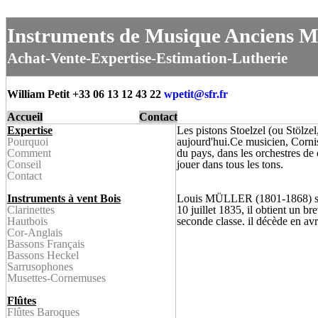
Instruments de Musique Anciens M
Achat-Vente-Expertise-Estimation-Lutherie
William Petit +33 06 13 12 43 22
wpetit@
sfr.fr
Accueil
Contact
Expertise
Les pistons Stoelzel (ou Stölzel
Pourquoi
aujourd'hui.Ce musicien, Cornist
Comment
du pays, dans les orchestres de 
Conseil
jouer dans tous les tons.
Contact
Instruments à vent Bois
Louis MÜLLER (1801-1868) su
Clarinette
s
10 juillet 1835, il obtient un br
Hautbois
seconde classe. il décède en a
Cor-Anglais
Bassons Français
Bassons Heckel
Sarrusophone
s
Musettes-
Cornemuses
Flûtes
Flûtes Baroque
s