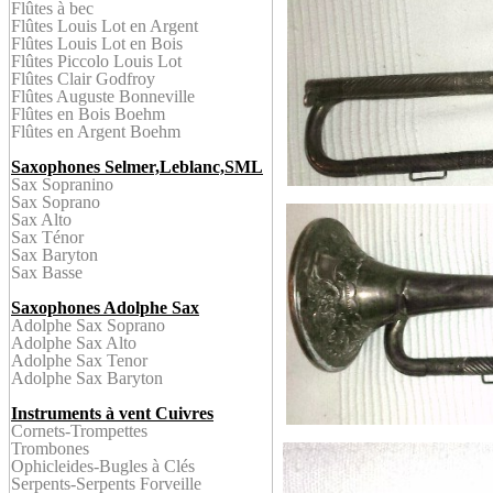
Flûtes à bec
Flûtes Louis Lot en
Argent
Flûtes
Louis Lot en Bois
Flûtes
Piccolo Louis Lot
Flûtes Clair Godfroy
Flûtes Auguste Bonneville
Flûtes en Bois
Boehm
Flûtes en Argent
Boehm
Saxophones Selmer,Leblanc,SML
Sax Sopranino
Sax Soprano
Sax Alto
Sax Ténor
Sax Baryton
Sax Bass
e
Saxophones Adolphe Sax
Adolphe Sax Soprano
Adolphe Sax Alto
Adolphe Sax Tenor
Adolphe Sax Baryton
Instruments à vent Cuivres
Cornet
s-
Trompettes
Trombone
s
Ophicleid
es-Bugles à Clés
Serpent
s-Serpents Forveille