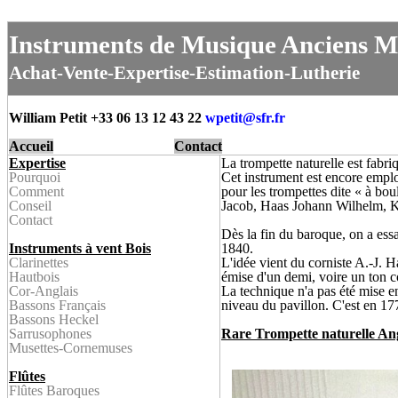
Instruments de Musique Anciens M
Achat-Vente-Expertise-Estimation-Lutherie
William Petit +33 06 13 12 43 22
wpetit@
sfr.fr
Accueil
Contact
Expertise
La trompette naturelle est fabri
Pourquoi
Cet instrument est encore emplo
Comment
pour les trompettes dite « à bo
Conseil
Jacob, Haas Johann Wilhelm, K
Contact
Dès la fin du baroque, on a essa
Instruments à vent Bois
1840.
Clarinette
s
L'idée vient du corniste A.-J. H
Hautbois
émise d'un demi, voire un ton 
Cor-Anglais
La technique n'a pas été mise en
Bassons Français
niveau du pavillon. C'est en 17
Bassons Heckel
Sarrusophone
s
Rare Trompette naturelle Ang
Musettes-
Cornemuses
Flûtes
Flûtes Baroque
s