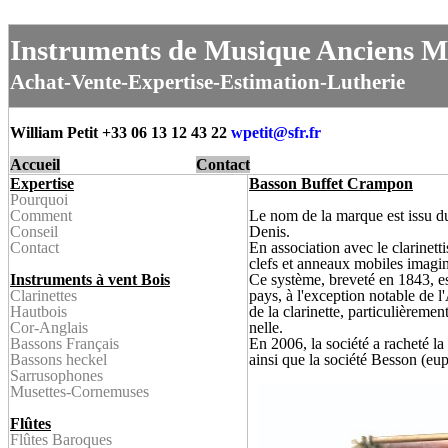
Instruments de Musique Anciens M
Achat-Vente-Expertise-Estimation-Lutherie
William Petit +33 06 13 12 43 22
wpetit@
sfr.fr
Accueil
Contact
Expertise
Ba
sson Buffet Crampon
Pourquoi
Comment
Le nom de la marque est issu d
Conseil
Denis.
Contact
En association avec le clarinett
clefs et anneaux mobiles imagi
Instruments à vent Bois
Ce système, breveté en 1843, es
Clarinette
s
pays, à l'exception notable de 
Hautbois
de la clarinette, particulièreme
Cor-Anglais
nelle.
Bassons Français
En 2006, la société a racheté l
Bassons heckel
ainsi que la société Besson (eu
Sarrusophone
s
Musettes-
Cornemuses
Flûtes
Flûtes Baroque
s