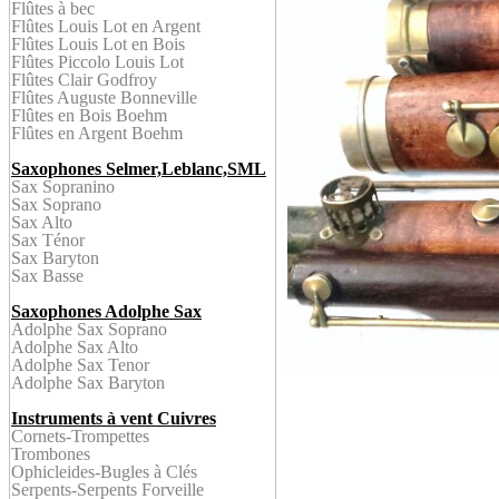
Flûtes à bec
Flûtes Louis Lot en
Argent
Flûtes
Louis Lot en Bois
Flûtes
Piccolo Louis Lot
Flûtes Clair Godfroy
Flûtes Auguste Bonneville
Flûtes en Bois
Boehm
Flûtes en Argent
Boehm
Saxophones Selmer,Leblanc,SML
Sax Sopranino
Sax Soprano
Sax Alto
Sax Ténor
Sax Baryton
Sax Bass
e
Saxophones Adolphe Sax
Adolphe Sax Soprano
Adolphe Sax Alto
Adolphe Sax Tenor
Adolphe Sax Baryton
Instruments à vent Cuivres
Cornet
s-
Trompettes
Trombone
s
Ophicleid
es-Bugles à Clés
Serpent
s-Serpents Forveille