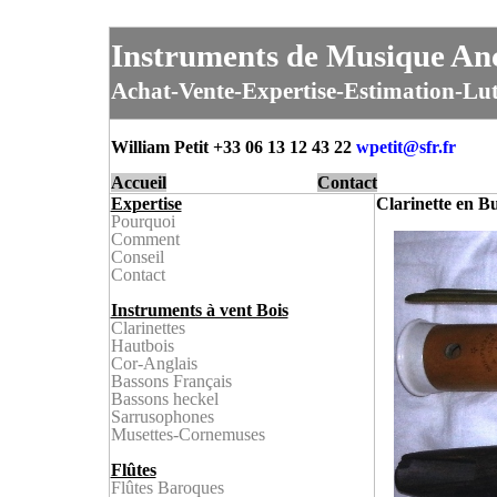
Instruments de Musique Anc
Achat-Vente-Expertise-Estimation-Lut
William Petit +33 06 13 12 43 22
wpetit@
sfr.fr
Accueil
Contact
Expertise
Clarinette en Bu
Pourquoi
Comment
Conseil
Contact
Instruments à vent Bois
Clarinette
s
Hautbois
Cor-Anglais
Bassons Français
Bassons heckel
Sarrusophone
s
Musettes-
Cornemuses
Flûtes
Flûtes Baroque
s