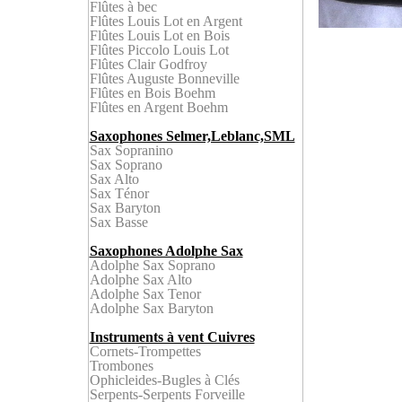
Flûtes à bec
Flûtes Louis Lot en
Argent
Flûtes
Louis Lot en Bois
Flûtes
Piccolo Louis Lot
Flûtes Clair Godfroy
Flûtes Auguste Bonneville
Flûtes en Bois
Boehm
Flûtes en Argent
Boehm
Saxophones Selmer,Leblanc,SML
Sax Sopranino
Sax Soprano
Sax Alto
Sax Ténor
Sax Baryton
Sax Bass
e
Saxophones Adolphe Sax
Adolphe Sax Soprano
Adolphe Sax Alto
Adolphe Sax Tenor
Adolphe Sax Baryton
Instruments à vent Cuivres
Cornet
s-
Trompettes
Trombone
s
Ophicleid
es-Bugles à Clés
Serpent
s-Serpents Forveille